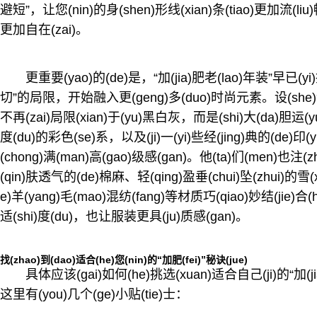
避短”，让您(nin)的身(shen)形线(xian)条(tiao)更加流(liu
更加自在(zai)。
更重要(yao)的(de)是，“加(jia)肥老(lao)年装”早已(yi)
切”的局限，开始融入更(geng)多(duo)时尚元素。设(she)
不再(zai)局限(xian)于(yu)黑白灰，而是(shi)大(da)胆运(
度(du)的彩色(se)系，以及(ji)一(yi)些经(jing)典的(de)印(
(chong)满(man)高(gao)级感(gan)。他(ta)们(men)也注(
(qin)肤透气的(de)棉麻、轻(qing)盈垂(chui)坠(zhui)的雪(
e)羊(yang)毛(mao)混纺(fang)等材质巧(qiao)妙结(jie)合
适(shi)度(du)，也让服装更具(ju)质感(gan)。
找(zhao)到(dao)适合(he)您(nin)的“加肥(fei)”秘诀(jue)
具体应该(gai)如何(he)挑选(xuan)适合自己(ji)的“加(jia)
这里有(you)几个(ge)小贴(tie)士：