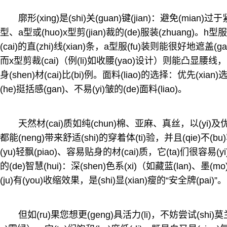
廓形(xing)是(shi)关(guan)键(jian)：避免(mian)过
型、a型或(huo)x型剪(jian)裁的(de)服装(zhuang)。h型服(fu
(cai)的直(zhi)线(xian)条，a型服(fu)装则能很好地遮盖(gai
而x型剪裁(cai)（例(li)如收腰(yao)设计）则能凸显腰线，营
身(shen)材(cai)比(bi)例。面料(liao)的选择：优先(xian)选
(he)挺括感(gan)、不易(yi)皱的(de)面料(liao)。
天然材(cai)质如纯(chun)棉、亚麻、真丝，以(yi)及优质的
都能(neng)带来舒适(shi)的穿着体(ti)验，并且(qie)不(bu
(yu)轻飘(piao)、容易贴身的材(cai)质，它(ta)们很容易
的(de)智慧(hui)：深(shen)色系(xi)（如藏蓝(lan)、墨(m
(ju)有(you)收缩效果，是(shi)显(xian)瘦的“安全牌(pai)”。
但如(ru)果您想更(geng)具活力(li)，不妨尝试(shi