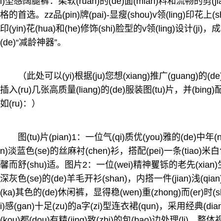
i)坠感阔腿裤：柔软(ruan)的(de)面(mian)料和流畅的剪(ji
格的首选。zz品(pin)牌(pai)-显瘦(shou)v领(ling)印花上(s
印(yin)花(hua)和(he)修饰(shi)脸型的v领(ling)设计(ji)，
(de)“减龄神器”。
（此处可以(yi)根据(ju)您想(xiang)推广(guang)的(de)实
插入(ru)几张高质量(liang)的(de)服装图(tu)片，并(bing
如(ru)：）
图(tu)片(pian)1：一位气(qi)质优(you)雅的(de)中年(ni
n)淡蓝色(se)的丝麻衬(chen)衫，搭配(pei)一条(tiao)米白色
馨而舒(shu)适。图片2：一位(wei)精神矍铄的老先(xian)生(she
深灰色(se)的(de)羊毛开衫(shan)，内搭一件(jian)浅(qi
(ka)其色的(de)休闲裤，显得稳(wen)重(zhong)而(er)时(sh
i)感(gan)十足(zu)的a字(zi)型连衣裙(qun)，采用经典(dia
(kou)都(dou)有精(jing)致(zhi)的包(bao)边处理(li)，整