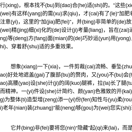
行(xing)，根本找不(bu)到(dao)合(he)适(shi)的。”这些(
(wei)有这样(yang)的需(xu)求(qiu)，才(cai)有了(le)“加肥
注意(yi)，这里的“加(jia)肥(fei)”，并(bing)非简单的(de
(wei)精(jing)细(xi)化的(de)设计(ji)考量(liang)，旨在(za
ng)等(deng)方(fang)面(mian)的(de)巧妙运(yun)用(y
hi)、穿着舒(shu)适的多重效果。
想象(xiang)一下(xia)，一件剪裁(cai)流畅、垂坠(zh
ao)好处地遮盖(gai)了腹部(bu)的赘肉，又(you)不(bu)会(hui
ao)高腰(yao)设(she)计(ji)的阔(kuo)腿裤，拉(la)长了腿(tu
而精神。一(yi)件设(she)计简约、颜(yan)色雅致的开(kai)
g)为整体(ti)造型增(zeng)添一(yi)份(fen)知性与(yu)柔(rou
i)老年(nian)装(zhuang)”能(neng)够(gou)为(wei)您实(s
它并(bing)非(fei)要将您(nin)“隐藏”起(qi)来(lai)，而