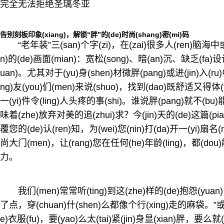
完全无法拒绝圣璃冬亚
告别刻板印象(xiang)，解锁“胖”的(de)时尚(shang)密(mi)码
“老年装”三(san)个字(zi)，在(zai)很多人(ren)脑海中
n)的(de)画面(mian)：宽松(song)、暗(an)沉、缺乏(fa)设
uan)。尤其对于(yu)身(shen)材微胖(pang)或进(jin)入(ru)
ng)友(you)们(men)来说(shuo)，找到(dao)既舒适又得体(t
一(yi)件令(ling)人头疼的事(shi)。谁说胖(pang)就不(bu)能
味着(zhe)放弃对美的追(zhui)求？今(jin)天的(de)这篇(pia
覆您的(de)认(ren)知，为(wei)您(nin)打(da)开一(yi)扇名(m
尚大门(men)，让(rang)您在任何(he)年龄(ling)，都(dou)
力。
我们(men)常常听(ting)到这(zhe)样的(de)抱怨(yu
了点，穿(chuan)什(shen)么都像个行(xing)走的麻袋。”或者(
e)衣服(fu)，要(yao)么太(tai)紧(jin)身显(xian)胖，要么就(j