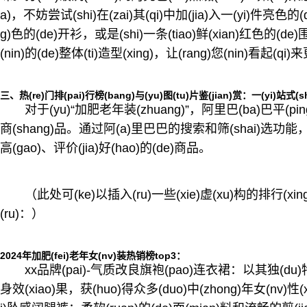
a)，不妨尝试(shi)在(zai)其(qi)中加(jia)入一(yi)件亮色的
g)色的(de)开衫，或是(shi)一条(tiao)鲜(xian)红色的(de)
(nin)的(de)整体(ti)造型(xing)，让(rang)您(nin)看起(qi)
三、热(re)门排(pai)行榜(bang)与(yu)图(tu)片鉴(jian)赏：一(yi)站式(s
对于(yu)“加肥老年装(zhuang)”，阿里巴(ba)巴平(pin
商(shang)品。通过阿(a)里巴巴的搜索和筛(shai)选功能，您
高(gao)、评价(jia)好(hao)的(de)商品。
（此处可(ke)以插入(ru)一些(xie)虚(xu)构的排行(xin
(ru)：）
2024年加肥(fei)老年女(nv)装热销榜top3：
xx品牌(pai)-气质改良旗袍(pao)连衣裙：以其独(du)特的(de
身效(xiao)果，获(huo)得众多(duo)中(zhong)年女(nv)性(