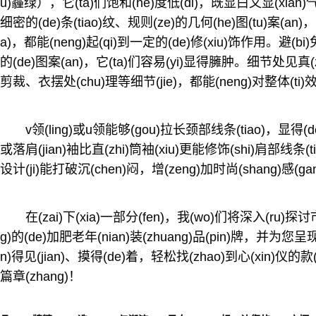
u)霾绿），它(ta)们饱和(he)度低(di)，既显白又显(xian)气质
细密的(de)条(tiao)纹、规则(ze)的几何(he)图(tu)案(an)，
a)，都能(neng)起(qi)到一定的(de)修(xiu)饰作用。避(bi)免
的(de)图案(an)，它(ta)们容易(yi)显得臃肿。细节处见真(z
剪裁、衣摆处(chu)理等细节(jie)，都能(neng)对整体(ti)效
v领(ling)或u领能够(gou)拉长颈部线条(tiao)，显得(de
或落肩(jian)袖比直(zhi)筒袖(xiu)更能修饰(shi)肩部线条(tia
设计(ji)能打破沉(chen)闷，增(zeng)加时尚(shang)感(ga
在(zai)下(xia)一部分(fen)，我(wo)们将深入(ru)探讨市
g)的(de)加肥老年(nian)装(zhuang)品(pin)牌，并为您
n)得见(jian)、摸得(de)着，轻松找(zhao)到心(xin)仪的款(
篇章(zhang)！