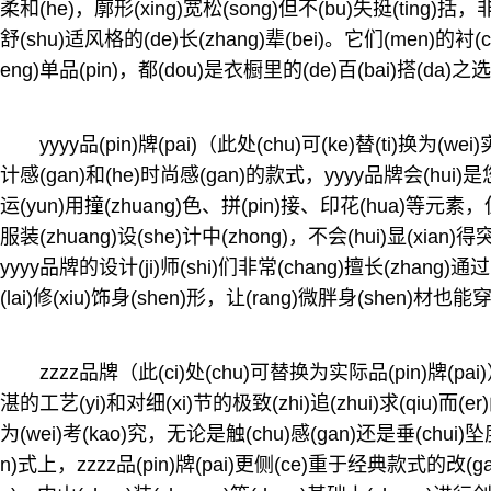
柔和(he)，廓形(xing)宽松(song)但不(bu)失挺(ting)括，非常
舒(shu)适风格的(de)长(zhang)辈(bei)。它们(men)的衬
eng)单品(pin)，都(dou)是衣橱里的(de)百(bai)搭(da)之选
yyyy品(pin)牌(pai)（此处(chu)可(ke)替(ti)换为
计感(gan)和(he)时尚感(gan)的款式，yyyy品牌会(hui)是
运(yun)用撞(zhuang)色、拼(pin)接、印花(hua)等元素，但都
服装(zhuang)设(she)计中(zhong)，不会(hui)显(xian)
yyyy品牌的设计(ji)师(shi)们非常(chang)擅长(zhang)
(lai)修(xiu)饰身(shen)形，让(rang)微胖身(shen)材也能
zzzz品牌（此(ci)处(chu)可替换为实际品(pin)牌(pai)
湛的工艺(yi)和对细(xi)节的极致(zhi)追(zhui)求(qiu)而(
为(wei)考(kao)究，无论是触(chu)感(gan)还是垂(chui)坠
n)式上，zzzz品(pin)牌(pai)更侧(ce)重于经典款式的改(gai