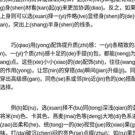
g)身(shen)材看(kan)起(qi)来更加协调(diao)。反之，如
上身则可以选(xuan)择一(yi)件略(lve)显修身(shen)的(de)
an)，突出上(shang)半身(shen)的线条。
巧(qiao)用(yong)配饰提升质(zhi)感：一(yi)条精致的
n)、一(yi)个质(zhi)感十足的(de)手提(ti)包，都能(neng)为(
ang)点。这些(xie)小小(xiao)的(de)配饰(shi)，往往(wang)
的作用(yong)，让您(nin)的穿搭(da)瞬间(jian)升级(ji)。
穿出高级感(gan)，同色(se)系或邻(lin)近(jin)色的(de)搭配
选择。
例(li)如(ru)，选(xuan)择不(bu)同(tong)深浅(qia
将米(mi)色、卡其色、燕麦(mai)色等(deng)大地(di)色系进(j
(zao)出柔和(he)、统(tong)一的(de)视觉(jue)效(xiao)果(g
味。打(da)破沉(chen)闷的亮色(se)点缀(zhui)：如(ru)果