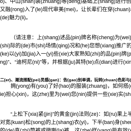
o)、中山(shan)装(zhuang)等(deng)基础上(shang)进行
又融(rong)入了(le)现代审美(mei)，让长辈们在穿(chua
(de)魅力(li)。
（请注意：上(shang)述品(pin)牌名称(cheng)为(wei)
(shi)际的(de)市(shi)场情(qing)况和(he)您想(xiang)
(ke)以(yi)加(jia)入一(yi)些(xie)大家熟知(zhi)的品(pin)
ng)”、“迪柯尼(ni)”等，并根据(ju)其特(te)点(dian)进行(xi
二(er)、潮流搭配(pei)灵感(gan)：告(gao)别单调，玩转(zhuan)色彩与(y
拥(yong)有(you)了好(hao)的服装(zhuang)，如何搭(
ie)担心(xin)，这(zhe)里为(wei)您(nin)提供一些(xie)实
“上松下(xia)紧(jin)”的黄金(jin)法则(ze)：如(ru)果上半身
对宽(kuan)松(song)的上(shang)衣(yi)，下半(ban)身(she
的(de)直(zhi)筒裤或微喇(la)裤，这(zhe)样(yang)能有效(x