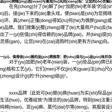
品(pin)牌精(jing)选(xuan)与潮流(liu)风向(xiang)标：让您的(de)衣橱(
在充(chong)分了(le)解了(le)“加肥(fei)老年装”的设(sh
n)后，接(jie)下来的(de)重头戏，便(bian)是(shi)为您揭
o)评、真(zhen)正懂(dong)得如(ru)何(he)为微胖(pang)或
e)品牌。我们搜集(ji)整(zheng)理了(le)大量用户(hu)反(
出了一(yi)些值(zhi)得信赖的(de)品牌(pai)，并(bing)提(ti)供
灵感(gan)，让您(nin)在(zai)选购时(shi)更有方(fang)向。
一(yi)、值得信(xin)赖的品(pin)牌推荐：舒(shu)适与(yu)品(pin)味并存(
对于(yu)加肥(fei)老年(nian)装，一(yi)些品(pin)牌已经
ng)格和工艺(yi)，它们(men)不仅(jin)关(guan)注(zhu)尺(c
(zhong)设计(ji)的“升(sheng)级(ji)”。
xxxx品牌（此处可(ke)替(ti)换(huan)为实(shi)际品(p
生活(huo)，优雅绽放”为理念的(de)品牌，特别(bie)注重天(t
纯棉(mian)、亚(ya)麻、莫代(dai)尔等(deng)。其服装设