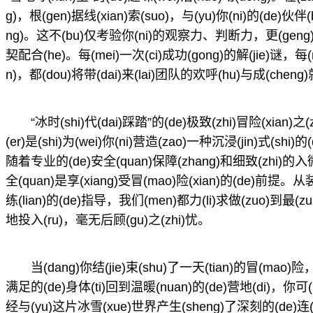
g)，根(gen)据线(xian)索(suo)，与(yu)你(ni)的(de)
ng)。这不(bu)仅考验你(ni)的观察力、判断力，更(geng)考(k
契配合(he)。每(mei)一次(ci)成功(gong)的解(jie)谜，每(m
n)，都(dou)将带(dai)来(lai)团队的欢呼(hu)与成(cheng
“冰时(shi)代(dai)踩踏”的(de)极致(zhi)冒险(xian
(er)是(shi)为(wei)你(ni)营造(zao)一种沉浸(jin)式(sh
随着专业的(de)安全(quan)保障(zhang)和细致(zhi)的入微
全(quan)是享(xiang)受冒(mao)险(xian)的(de)前提。从装
练(lian)的(de)指导，我们(men)都力(li)求做(zuo)到最(zu
地投入(ru)，毫无后顾(gu)之(zhi)忧。
当(dang)你结(jie)束(shu)了一天(tian)的冒(mao)
满足的(de)身体(ti)回到温暖(nuan)的(de)营地(di)，你可(ke
经与(yu)这片冰雪(xue)世界产生(sheng)了深刻的(de)连(lia