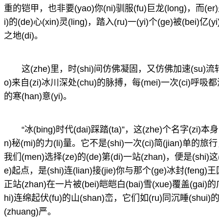
重的铠甲，也非要(yao)你(ni)驯服(fu)巨龙(long)，而(er)
i)的(de)心(xin)灵(ling)，踏入(ru)一(yi)个(ge)被(bei)亿
之地(di)。
这(zhe)里，时(shi)间仿佛凝固，又仿佛加速(su)流转
o)来自(zi)冰川深处(chu)的脉搏，每(mei)一次(ci)呼吸都涤荡
的寒(han)意(yi)。
“冰(bing)时代(dai)踩踏(ta)”，这(zhe)个名字(zi)本身
n)秘(mi)的力(li)量。它不是(shi)一次(ci)简(jian)单
我们(men)选择(ze)的(de)第(di)一站(zhan)，便是(shi)这(
e)起点，是(shi)连(lian)接(jie)你与那个(ge)冰封(feng)
正站(zhan)在一片被(bei)皑皑白(bai)雪(xue)覆盖(gai
hi)连绵起伏(fu)的山(shan)峦，它们如(ru)同沉睡(shui)
(zhuang)严。