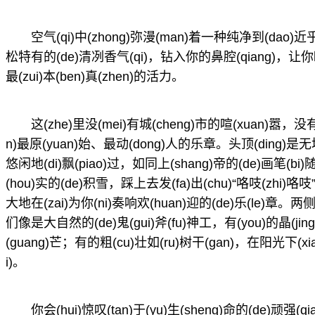
空气(qi)中(zhong)弥漫(man)着一种纯净到(dao)近乎
松特有的(de)清冽香气(qi)，钻入你的鼻腔(qiang)，让你瞬间
最(zui)本(ben)真(zhen)的活力。
这(zhe)里没(mei)有城(cheng)市的喧(xuan)嚣，没有
n)最原(yuan)始、最动(dong)人的乐章。头顶(ding)是
悠闲地(di)飘(piao)过，如同上(shang)帝的(de)画笔(bi)随(s
(hou)实的(de)积雪，踩上去发(fa)出(chu)“咯吱(zhi)咯吱”
大地在(zai)为你(ni)奏响欢(huan)迎的(de)乐(le)章。两侧是
们像是大自然的(de)鬼(gui)斧(fu)神工，有(you)的晶(jin
(guang)芒；有的粗(cu)壮如(ru)树干(gan)，在阳光下(xia
i)。
你会(hui)惊叹(tan)于(yu)生(sheng)命的(de)顽强(q