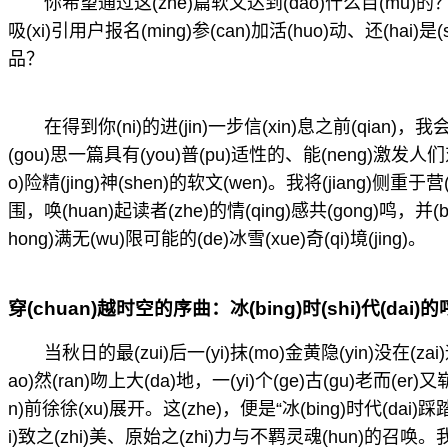
你希望通过这(zhe)篇软文达到(dao)什么目(mu)的？是提(
吸(xi)引用户报名(ming)参(can)加活(huo)动、还(hai)是(
品？
在得到你(ni)的进(jin)一步信(xin)息之前(qian)
(gou)思一篇具有(you)普(pu)适性的、能(neng)激发人们对
o)险精(jing)神(shen)的软文(wen)。我将(jiang)侧重于营(yi
围，唤(huan)起读者(zhe)的情(qing)感共(gong)鸣，并(bi
hong)满无(wu)限可能的(de)冰雪(xue)奇(qi)境(jing)。
穿(chuan)越时空的序曲：冰(bing)时(shi)代(dai)的呼
当秋日的最(zui)后一(yi)抹(mo)金黄隐(yin)没在(zai
ao)然(ran)吻上大(da)地，一(yi)个(ge)古(gu)老而(er)
n)前徐徐(xu)展开。这(zhe)，便是“冰(bing)时代(dai)踩踏(
i)致之(zhi)美、原始之(zhi)力与不羁灵魂(hun)的召唤。我们并