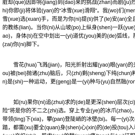
脏却(que)因即将(jiang)到(dao)来的挑战(zhan)而剧(ju)烈(
hi)你即(ji)将体验(yan)的“冰雪(xue)滑翔”。我(wo)们(me
雪(xue)选(xuan)手，而是为你(ni)提(ti)供了(le)安(an)全且
的教练(lian)。当你(ni)从山坡(po)上纵身(shen)一跃(yue)
ao)，身体(ti)在空中划出一(yi)道优(you)美的(de)弧
(zai)你(ni)脚下。
雪花(hua)飞溅(jian)，阳光折射出耀(yao)眼(yan)的
ou)被(bei)抛诸(zhu)脑后，只(zhi)剩(sheng)下纯(chun
n)是(shi)一种运动，更(geng)是一(yi)种与(yu)自然融(r
如(ru)果你(ni)追(zhui)求的(de)是更深(shen)层次(c
险”将是你的不二之(zhi)选。穿上专业(ye)的冰爪(zhao)
带领(ling)下(xia)，攀(pan)登陡峭的冰壁(bi)。每一(yi)次
踏，都需(xu)要全(quan)身(shen)心(xin)的(de)投(to