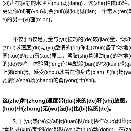
(xi)声在寂静的水底回(hui)荡(dang)。这(zhe)种体(ti)验，
更让你(ni)有(you)机会(hui)窥(kui)见(jian)一个常人(ren)
e)的另一(yi)面(mian)。
不仅(jin)仅是力量与(yu)技巧的(de)较(jiao)量，“冰(bin
(zhui)求速度(du)与(yu)激情的(de)你准(zhun)备了“冰地(d
阔(kuo)的(de)雪(xue)原上，驾驶(shi)着强劲(jin)的冰地(di
的(de)轰鸣，体验风(feng)驰电掣般(ban)的快(kuai)感(gan
上驰(chi)骋，感受(shou)冰雪在你身边(bian)飞(fei)扬(ya
驰骋沙(sha)场(chang)的勇(yong)士(shi)。
这(zhe)种(zhong)速度带(dai)来的(de)释(shi)放感，是
(huo)中(zhong)无(wu)法(fa)比(bi)拟的(de)。
对于(yu)热(re)爱(ai)团(tuan)队(dui)协作(zuo)和
“雪地寻(xun)宝”的(de)趣味(wei)活(huo)动(dong)。在(za