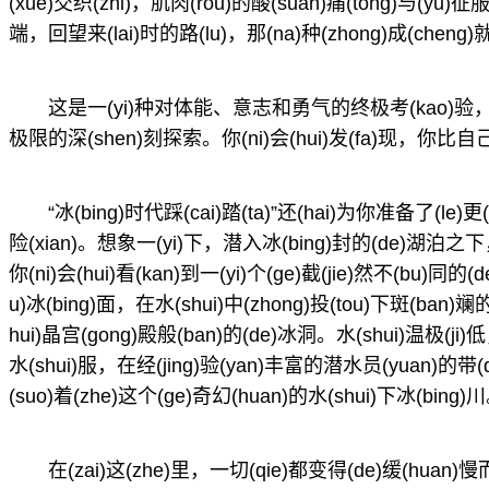
(xue)交织(zhi)，肌肉(rou)的酸(suan)痛(tong)与(y
端，回望来(lai)时的路(lu)，那(na)种(zhong)成(cheng
这是一(yi)种对体能、意志和勇气的终极考(kao)验，也(ye)是
极限的深(shen)刻探索。你(ni)会(hui)发(fa)现，你比
“冰(bing)时代踩(cai)踏(ta)”还(hai)为你准备了(le)更
险(xian)。想象一(yi)下，潜入冰(bing)封的(de)湖泊之下
你(ni)会(hui)看(kan)到一(yi)个(ge)截(jie)然不(bu)同的(
u)冰(bing)面，在水(shui)中(zhong)投(tou)下斑(ban
hui)晶宫(gong)殿般(ban)的(de)冰洞。水(shui)温极(ji)
水(shui)服，在经(jing)验(yan)丰富的潜水员(yuan)的带(d
(suo)着(zhe)这个(ge)奇幻(huan)的水(shui)下冰(bing)
在(zai)这(zhe)里，一切(qie)都变得(de)缓(huan)慢