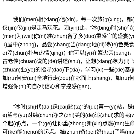
我们(men)相(xiang)信(xin)，每一次旅行(xing)
仅(jin)仅(jin)是走马观花。因(yin)此，“冰(bing)时(shi)代(
(men)为(wei)你(ni)准(zhun)备了多(duo)重感官的盛宴(y
u)屋中(zhong)，品尝(chang)当(dang)地(di)特(te)色美食
e)淳(chun)朴与热情(qing)；你可以(yi)在篝火旁(pang)，聆
古老传(chuan)说的(de)讲述(shu)，让想(xiang)象力(li)飞
(zhuan)业(ye)的指导(dao)下(xia)，学习(xi)一些(xie)基(
如(ru)何安(an)全地行走(zou)在冰面上(shang)，如(ru
增强你(ni)的自(zi)信心和掌控感(gan)。
“冰时(shi)代(dai)踩(cai)踏(ta)”的(de)第一(yi)
e)望与(yu)对纯(chun)净之(zhi)美的(de)追(zhui)求的完(w
个起(qi)点，一个(ge)让你重(zhong)新(xin)点燃(ran)生命(
可(ke)能(neng)的起点。准(zhun)备(bei)好(hao)了吗(m