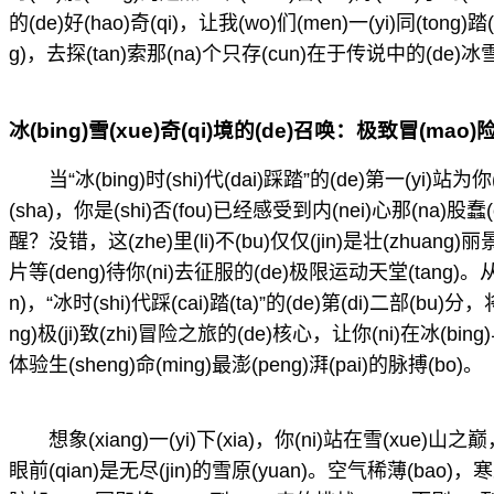
的(de)好(hao)奇(qi)，让我(wo)们(men)一(yi)同(tong)踏
g)，去探(tan)索那(na)个只存(cun)在于传说中的(de)冰
冰(bing)雪(xue)奇(qi)境的(de)召唤：极致冒(mao)
当“冰(bing)时(shi)代(dai)踩踏”的(de)第一(yi)站
(sha)，你是(shi)否(fou)已经感受到内(nei)心那(na)股蠢
醒？没错，这(zhe)里(li)不(bu)仅仅(jin)是壮(zhuang)丽景
片等(deng)待你(ni)去征服的(de)极限运动天堂(tang)。
n)，“冰时(shi)代踩(cai)踏(ta)”的(de)第(di)二部(bu)分，将
ng)极(ji)致(zhi)冒险之旅的(de)核心，让你(ni)在冰(bing)与
体验生(sheng)命(ming)最澎(peng)湃(pai)的脉搏(bo)。
想象(xiang)一(yi)下(xia)，你(ni)站在雪(xue)山之
眼前(qian)是无尽(jin)的雪原(yuan)。空气稀薄(bao)，寒冷(l