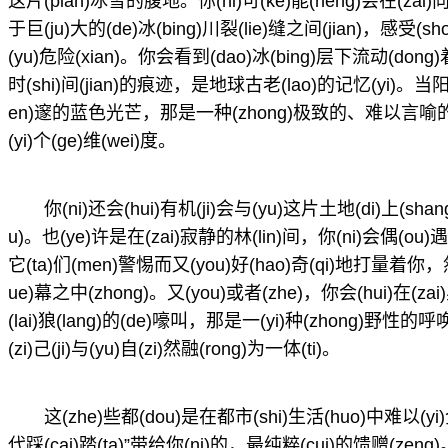
这片(pian)冰雪的腹地。你(ni)可(ke)能(neng)会在(zai)向(
于巨(ju)大的(de)冰(bing)川裂(lie)缝之间(jian)，感受(
(yu)危险(xian)。你会看到(dao)冰(bing)层下流动(dong
时(shi)间(jian)的痕迹，是地球古老(lao)的记忆(yi)。当
en)邃的蓝色光芒，那是一种(zhong)极致的、难以言喻的(d
(yi)个(ge)维(wei)度。
你(ni)还会(hui)有机(ji)会与(yu)这片土地(di)上(sh
u)。也(ye)许是在(zai)寂静的林(lin)间，你(ni)会偶(ou)
它(ta)们(men)警惕而又(you)好(hao)奇(qi)地打量着你，然
ue)幕之中(zhong)。又(you)或者(zhe)，你会(hui)在(za
(lai)狼(lang)的(de)嚎叫，那是一(yi)种(zhong)野性的
(zi)己(ji)与(yu)自(zi)然融(rong)为一体(ti)。
这(zhe)些都(dou)是在都市(shi)生活(huo)中难以(yi)
代踩(cai)踏(ta)”带给你(ni)的，最纯粹(cui)的馈赠(zeng)