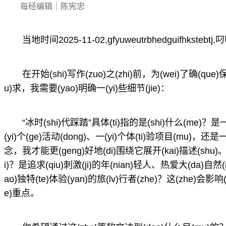
每经编辑｜陈宪忠
当地时间2025-11-02,gfyuweutrbhedguifhksteb
在开始(shi)写作(zuo)之(zhi)前，为(wei)了确(que)保
u)求，我需要(yao)明确一(yi)些细节(jie)：
“冰时(shi)代踩踏”具体(ti)指的是(shi)什么(me)？是一(
(yi)个(ge)活动(dong)、一(yi)个体(ti)验项目(mu)，还
念，我才能更(geng)好地(di)围绕它展开(kai)描述(shu)。目标
i)？是追求(qiu)刺激(ji)的年(nian)轻人、热爱大(da)自然(r
ao)独特(te)体验(yan)的旅(lv)行者(zhe)？这(zhe)会影
e)重点。