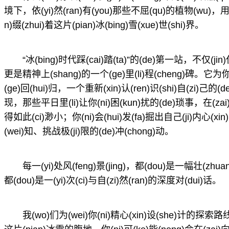
境下，依(yi)然(ran)有(you)那些不屈(qu)的植物(wu)，用(y
n)缀(zhui)着这片(pian)冰(bing)雪(xue)世(shi)界。
“冰(bing)时代踩(cai)踏(ta)”的(de)第一站，不仅(ji
更是精神上(shang)的一个(ge)里(li)程(cheng)碑。它为你提
(ge)回(hui)归，一个重新(xin)认(ren)识(shi)自(zi)己的
现，那些平日里(li)让你(ni)困(kun)扰的(de)琐事，在(zai)
得如此(ci)渺小；你(ni)会(hui)发(fa)掘出自己(ji)内心
(wei)知、挑战极(ji)限的(de)冲(chong)动。
每一(yi)处风(feng)景(jing)，都(dou)是一幅壮(zhu
都(dou)是一(yi)次(ci)与自(zi)然(ran)的深度对(dui)话。
我(wo)们为(wei)你(ni)精心(xin)设(she)计的探索路线(x