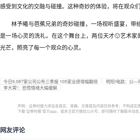
感受到文化的交融与碰撞。这种奇妙的体验，将在观众们
林予曦与芭蕉兄弟的奇妙碰撞，一场视听盛宴，带
是一场心灵的洗礼。在这个舞台上，两位天才🙂艺术家
光芒，照亮了每一个观众的心灵。
今日9,08?家公司公布三季报 105家业绩增幅翻倍
明阳!电路：公—
李大霄!：恐慌情绪大幅缓解
声明：证券时报力求信息真实、准确，文章提及内容仅供参考，不构成实
下载“证券时报”官方app，或关注官方微信公众号，即可随时了解股市动
网友评论