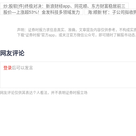
炒;股软{件}终极对决：新浪财经app、同花顺、东方财富稳居前三
股价—上涨超53%！金发科技多领域发力
海:顺新‘材’：子公司拟收
声明：证券时报力求信息真实、准确，文章提及内容仅供参考，不构成实
下载“证券时报”官方app，或关注官方微信公众号，即可随时了解股市动
网友评论
登录
后可以发言
网友评论仅供其表达个人看法，并不表明证券时报立场