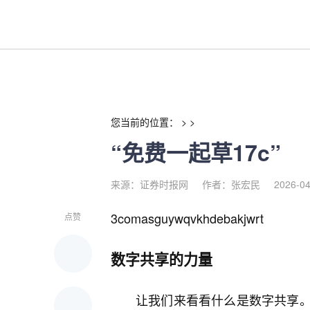
“免费一起草17c”-红利来
您当前的位置： > >
“免费一起草17c”
来源：证券时报网
作者：张宏民
2026-04
3comasguywqvkhdebakjwrt
点赞
数字共享的力量
让我们来看看什么是数字共享