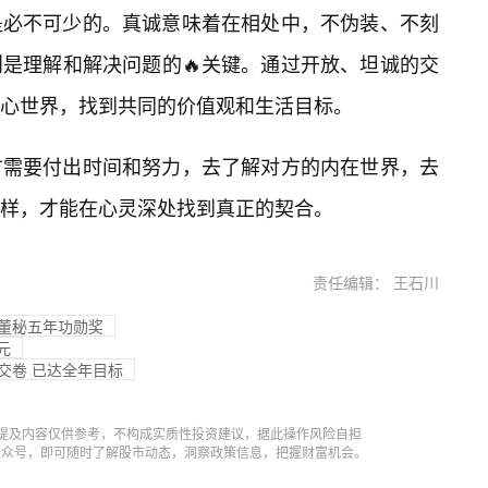
是必不可少的。真诚意味着在相处中，不伪装、不刻
是理解和解决问题的🔥关键。通过开放、坦诚的交
内心世界，找到共同的价值观和生活目标。
方需要付出时间和努力，去了解对方的内在世界，去
样，才能在心灵深处找到真正的契合。
责任编辑： 王石川
牌董秘五年功勋奖
9元
交卷 已达全年目标
提及内容仅供参考，不构成实质性投资建议，据此操作风险自担
信公众号，即可随时了解股市动态，洞察政策信息，把握财富机会。