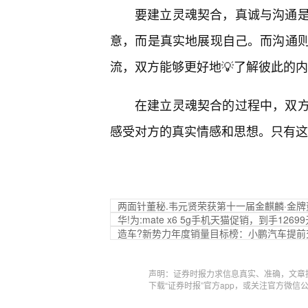
要建立灵魂契合，真诚与沟通
意，而是真实地展现自己。而沟通则
流，双方能够更好地💡了解彼此的
在建立灵魂契合的过程中，双
感受对方的真实情感和思想。只有这
两面针董秘.韦元贤荣获第十一届金麒麟·金
华!为:mate x6 5g手机天猫促销，到手1269
造车?新势力年度销量目标榜：小鹏汽车提前
声明：证券时报力求信息真实、准确，文章
下载“证券时报”官方app，或关注官方微