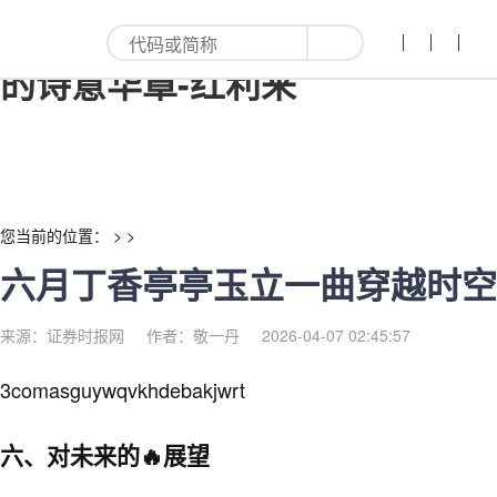
六月丁香亭亭玉立一曲穿越时空
的诗意华章-红利来
您当前的位置： > >
六月丁香亭亭玉立一曲穿越时空
来源：证券时报网
作者：敬一丹
2026-04-07 02:45:57
3comasguywqvkhdebakjwrt
六、对未来的🔥展望