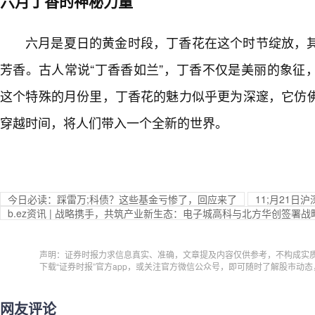
六月丁香的神秘力量
六月是夏日的黄金时段，丁香花在这个时节绽放，
芳香。古人常说“丁香香如兰”，丁香不仅是美丽的象征
这个特殊的月份里，丁香花的魅力似乎更为深邃，它仿
穿越时间，将人们带入一个全新的世界。
今日必读：踩雷万;科债？这些基金亏惨了，回应来了
11;月21
b.ez资讯 | 战略携手，共筑产业新生态：电子城高科与北方华创签署
声明：证券时报力求信息真实、准确，文章提及内容仅供参考，不构成实
下载“证券时报”官方app，或关注官方微信公众号，即可随时了解股市动
网友评论