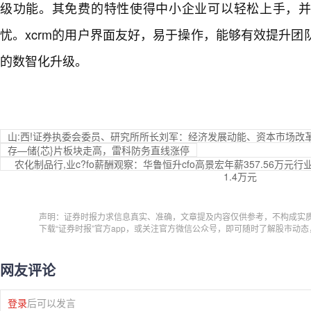
级功能。其免费的特性使得中小企业可以轻松上手，
忧。xcrm的用户界面友好，易于操作，能够有效提升
的数智化升级。
山:西!证券执委会委员、研究所所长刘军：经济发展动能、资本市场改
存—储{芯}片板块走高，雷科防务直线涨停
农化制品行,业c?fo薪酬观察：华鲁恒升cfo高景宏年薪357.56万元
1.4万元
声明：证券时报力求信息真实、准确，文章提及内容仅供参考，不构成实
下载“证券时报”官方app，或关注官方微信公众号，即可随时了解股市动
网友评论
登录
后可以发言