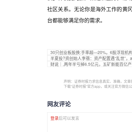
社区关系。无论你是海外工作的黄
台都能够满足你的需求。
30只创业板股换:手率超—20%，6股浮现机
半夏投?资创始人李蓓：资产配置遇“乱世”，
财说｜,两年半亏掉6.5亿元，五矿新能百亿
声明：证券时报力求信息真实、准确，文章
下载“证券时报”官方app，或关注官方微
网友评论
登录
后可以发言