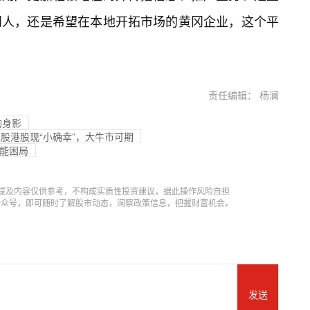
冈人，还是希望在本地开拓市场的黄冈企业，这个平
责任编辑： 杨澜
构身影
a股港股现“小确幸”，大牛市可期
产能困局
提及内容仅供参考，不构成实质性投资建议，据此操作风险自担
信公众号，即可随时了解股市动态，洞察政策信息，把握财富机会。
发送