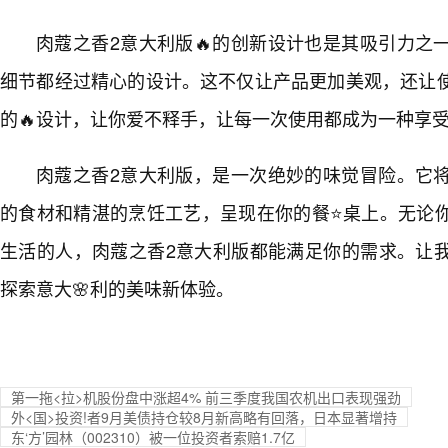
肉蔻之香2意大利版🔥的创新设计也是其吸引力之
细节都经过精心的设计。这不仅让产品更加美观，还让
的🔥设计，让你爱不释手，让每一次使用都成为一种享
肉蔻之香2意大利版，是一次绝妙的味觉冒险。它
的食材和精湛的烹饪工艺，呈现在你的餐⭐桌上。无论
生活的人，肉蔻之香2意大利版都能满足你的需求。让
探索意大🌸利的美味新体验。
第一拖<拉>机股份盘中涨超4% 前三季度我国农机出口表现强劲
外<国>投资!者9月美债持仓较8月新高略有回落，日本显著增持
东‘方’园林（002310）被一位投资者索赔1.7亿