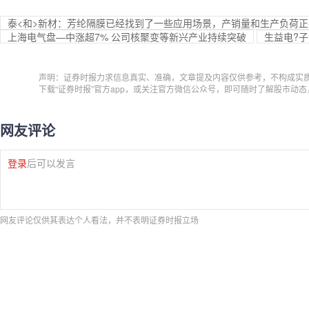
泰<和>新材：芳纶隔膜已经找到了一些应用场景，产销量和生产负荷
上海电气盘—中涨超7% 公司核聚变等新兴产业持续突破
生益电?子
声明：证券时报力求信息真实、准确，文章提及内容仅供参考，不构成实
下载“证券时报”官方app，或关注官方微信公众号，即可随时了解股市动
网友评论
登录
后可以发言
网友评论仅供其表达个人看法，并不表明证券时报立场