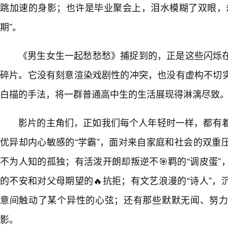
跳加速的身影；也许是毕业聚会上，泪水模糊了双眼，
期”。
《男生女生一起愁愁愁》捕捉到的，正是这些闪烁
碎片。它没有刻意渲染戏剧性的冲突，也没有虚构不切实
白描的手法，将一群普通高中生的生活展现得淋漓尽致
影片的主角们，正如我们每个人年轻时一样，都有着
优异却内心敏感的“学霸”，面对来自家庭和社会的双重
不为人知的孤独；有活泼开朗却叛逆不🎯羁的“调皮蛋
的不安和对父母期望的🔥抗拒；有文艺浪漫的“诗人”
意间触动了某个异性的心弦；还有那些默默无闻、努
影。