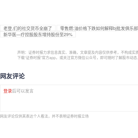
老登,们的社交货币全崩了
零售燃:油价格下跌如何解释bj批发俱乐
新华医—疗控股股东增持股份至29%
声明：证券时报力求信息真实、准确，文章提及内容仅供参考，不构成实
下载“证券时报”官方app，或关注官方微信公众号，即可随时了解股市动
网友评论
登录
后可以发言
网友评论仅供其表达个人看法，并不表明证券时报立场