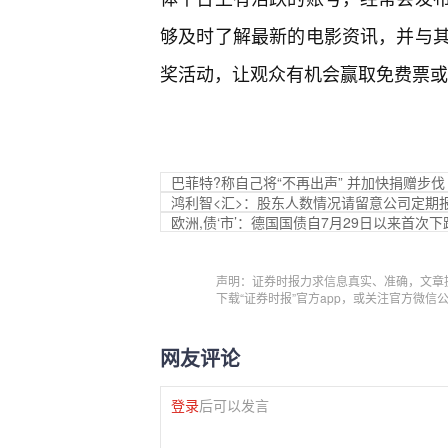
够及时了解最新的电影资讯，并与其
奖活动，让观众有机会赢取免费票或
巴菲特?称自己将“不再出声” 并加快捐赠步伐
鸿利智<汇>：股东人数情况请留意公司定期
欧洲,债‘市’：德国国债自7月29日以来首次下
声明：证券时报力求信息真实、准确，文章
下载“证券时报”官方app，或关注官方微
网友评论
登录
后可以发言