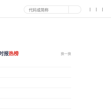
!-红利来
时报
热榜
换一换