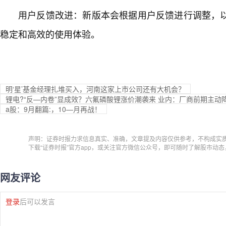
用户反馈改进：新版本会根据用户反馈进行调整，
稳定和高效的使用体验。
明‘星’基金经理扎堆买入，河南这家上市公司还有大机会？
锂电?“反—内卷”显成效？六氟磷酸锂涨价潮袭来 业内：厂商前期主动
a股：9月翻篇:，10—月再战！
声明：证券时报力求信息真实、准确，文章提及内容仅供参考，不构成实
下载“证券时报”官方app，或关注官方微信公众号，即可随时了解股市动
网友评论
登录
后可以发言