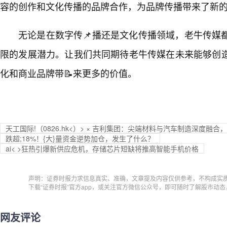
容的创作和文化传播的品牌合作，为品牌传播带来了新
无论是在数字传📌播还是文化传播领域，老牛传媒
限的发展潜力。让我们共同期待老牛传媒在未来能够创
化和商业品牌带📝来更多的价值。
天工国际!（0826.hk<）> × 吉利集团：尖端材料与汽车制造深度融
跌超;18%！{大}量资金逆势加仓，发生了什么？
ai< >狂热引爆新供应危机，存储芯片短缺将推高智能手机价格
声明：证券时报力求信息真实、准确，文章提及内容仅供参考，不构成实
下载“证券时报”官方app，或关注官方微信公众号，即可随时了解股市动
网友评论