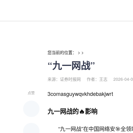
“九一网战”-红利来
您当前的位置： > >
“九一网战”
来源：证券时报网
作者：王志
2026-04-0
3comasguywqvkhdebakjwrt
点赞
九一网战的🔥影响
“九一网战”在中国网络安🎯