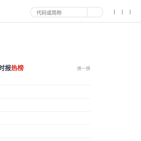
时报
热榜
换一换