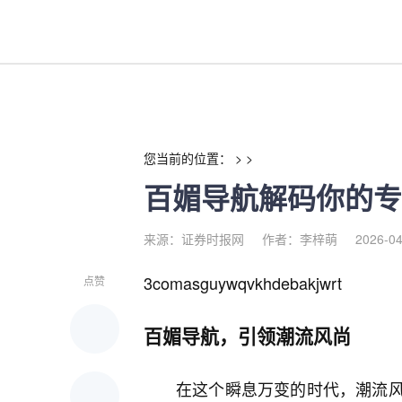
百媚导航解码你的专属魅力,点
您当前的位置： > >
百媚导航解码你的专
来源：证券时报网
作者：李梓萌
2026-04
3comasguywqvkhdebakjwrt
点赞
百媚导航，引领潮流风尚
在这个瞬息万变的时代，潮流