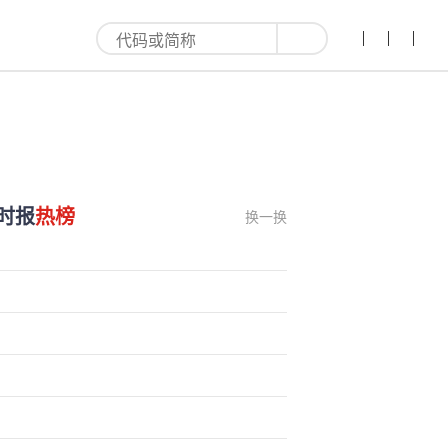
时报
热榜
换一换