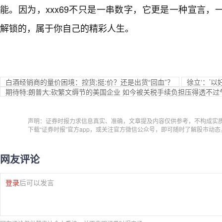
能。因为，xxx69不只是一串数字，它更是一种宣言
解锁的，属于你自己的精彩人生。
白酒经销商的量价困境：控货;挺:价？还是出货“回血”？
徐立‘：’
期待特:朗普大:砍繁文缛节的美国企业 如今被关税手续负担压得透不过
声明：证券时报力求信息真实、准确，文章提及内容仅供参考，不构成实
下载“证券时报”官方app，或关注官方微信公众号，即可随时了解股市动
网友评论
登录
后可以发言