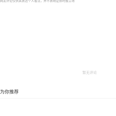
网友评论仅供其表达个人看法，并不表明证券时报立场
暂无评论
为你推荐