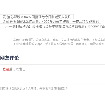
麦‘加’芯彩跌;8.94% 国投证券今日刚喊买入就跌
金融男低:调晒2.2:亿高薪：4000多万豪宅被扒，一夜从精英成逃犯
【一—周科技动态】​​英伟达与英特尔联姻改写芯片战格局​？​​​iphone1
声明：证券时报力求信息真实、准确，文章提及内容仅供参考，不构成实
下载“证券时报”官方app，或关注官方微信公众号，即可随时了解股市动
网友评论
登录
后可以发言
网友评论仅供其表达个人看法，并不表明证券时报立场