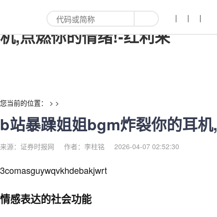
b站暴躁姐姐bgm炸裂你的耳
机,点燃你的情绪!-红利来
您当前的位置： > >
b站暴躁姐姐bgm炸裂你的耳机
来源：证券时报网
作者：李柱铭
2026-04-07 02:52:30
3comasguywqvkhdebakjwrt
情感表达的社会功能