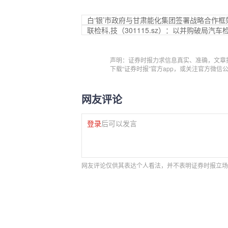
白‘银’市政府与甘肃能化集团签署战略合作框
联检科,技（301115.sz）：以并购破局
声明：证券时报力求信息真实、准确，文章
下载“证券时报”官方app，或关注官方微
网友评论
登录
后可以发言
网友评论仅供其表达个人看法，并不表明证券时报立场