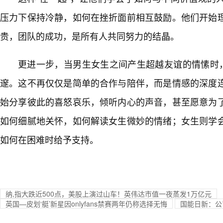
压力下保持冷静，如何在挫折面前相互鼓励。他们开始
贵，团队的成功，是所有人共同努力的结晶。
更进一步，当男生女生之间产生超越友谊的情愫时，
邃。这不再仅仅是简单的合作与陪伴，而是情感的深度
始分享彼此的喜怒哀乐，倾听内心的声音，甚至愿意为
如何细腻地关怀，如何解读女生微妙的情绪；女生则学
如何在困难时给予支持。
纳,指大跌近500点，美股上演过山车！英伟达市值一夜蒸发1万亿元
英国—皮划‘艇’新星因onlyfans禁赛两年仍称选择无悔
国能日新：公