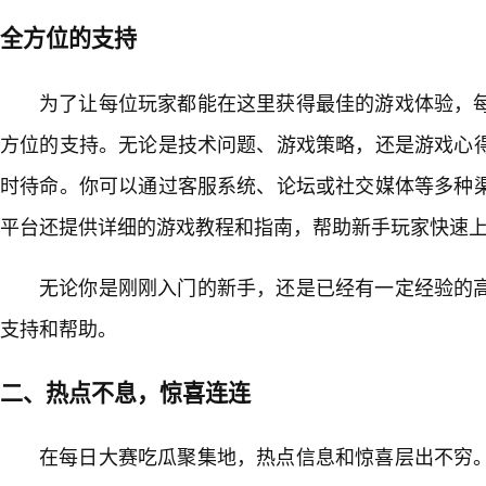
全方位的支持
为了让每位玩家都能在这里获得最佳的游戏体验，每
方位的支持。无论是技术问题、游戏策略，还是游戏心
时待命。你可以通过客服系统、论坛或社交媒体等多种
平台还提供详细的游戏教程和指南，帮助新手玩家快速
无论你是刚刚入门的新手，还是已经有一定经验的
支持和帮助。
二、热点不息，惊喜连连
在每日大赛吃瓜聚集地，热点信息和惊喜层出不穷