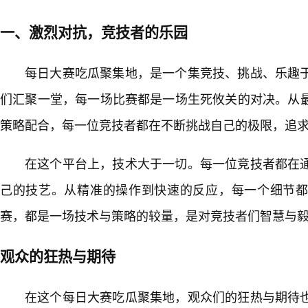
一、激烈对抗，竞技者的乐园
每日大赛吃瓜聚集地，是一个集竞技、挑战、乐趣
们汇聚一堂，每一场比赛都是一场生死攸关的对决。从最
策略配合，每一位竞技者都在不断挑战自己的极限，追
在这个平台上，技术大于一切。每一位竞技者都在
己的技艺。从精准的操作到快速的反应，每一个细节
赛，都是一场技术与策略的较量，是对竞技者们智慧与
观众的狂热与期待
在这个每日大赛吃瓜聚集地，观众们的狂热与期待