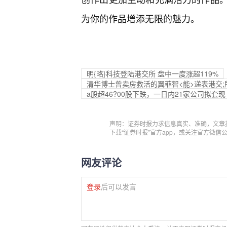
为你的作品增添无限的魅力。
明{略}科技登陆港交所 盘中一度涨超119%
清华博士曾卖房救活的翼菲智<能>递表港交;
a股超46?00股下跌，一日内21家公司拟套现
声明：证券时报力求信息真实、准确，文章
下载“证券时报”官方app，或关注官方微
网友评论
登录
后可以发言