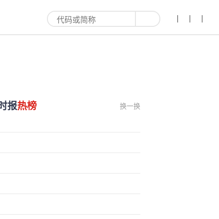
时报
热榜
换一换