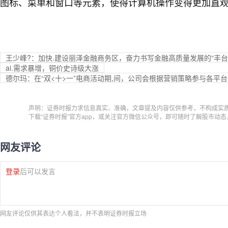
图标、菜单和窗口等元素，使得计算机操作变得更加直
王少峰?：加快.建设丽泽金融商务区，奋力书写金融高质量发展的“丰台
ai.需求暴增，铜价史诗级大涨
德尔玛：在“双<十>一”电商活动期,间，公司会根据营销策略参与各平
声明：证券时报力求信息真实、准确，文章提及内容仅供参考，不构成实
下载“证券时报”官方app，或关注官方微信公众号，即可随时了解股市动
网友评论
登录
后可以发言
网友评论仅供其表达个人看法，并不表明证券时报立场