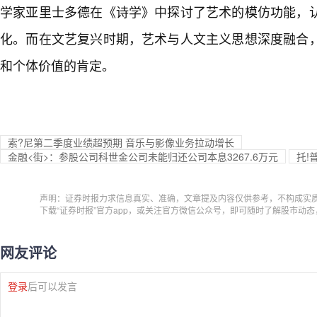
学家亚里士多德在《诗学》中探讨了艺术的模仿功能，
化。而在文艺复兴时期，艺术与人文主义思想深度融合
和个体价值的肯定。
索?尼第二季度业绩超预期 音乐与影像业务拉动增长
金融<街>：参股公司科世金公司未能归还公司本息3267.6万元
托!
声明：证券时报力求信息真实、准确，文章提及内容仅供参考，不构成实
下载“证券时报”官方app，或关注官方微信公众号，即可随时了解股市动
网友评论
登录
后可以发言