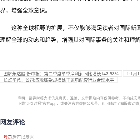
界，增强全球意识。
这种全球视野的扩展，不仅能够满足读者对国际新
理解全球的动态和趋势，增强其对国际事务的关注和理
图解永达股,份中报：第二季度单季净利润同比增长143.53%
1;1
长虹华意：公司;应收账款规模处于家电配套行业合理水平
声明：证券时报力求信息真实、准确，文章提及内容仅供参考，不构成实
下载“证券时报”官方app，或关注官方微信公众号，即可随时了解股市动
网友评论
登录
后可以发言