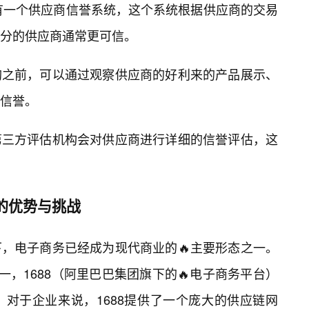
上有一个供应商信誉系统，这个系统根据供应商的交易
分的供应商通常更可信。
购之前，可以通过观察供应商的好利来的产品展示、
信誉。
第三方评估机构会对供应商进行详细的信誉评估，这
台的优势与挑战
，电子商务已经成为现代商业的🔥主要形态之一。
一，1688（阿里巴巴集团旗下的🔥电子商务平台）
对于企业来说，1688提供了一个庞大的供应链网