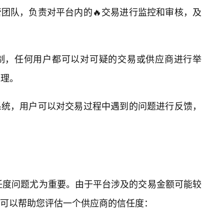
团队，负责对平台内的🔥交易进行监控和审核，及
制，任何用户都可以对可疑的交易或供应商进行举
处理。
系统，用户可以对交易过程中遇到的问题进行反馈，
信任度问题尤为重要。由于平台涉及的交易金额可能较
可以帮助您评估一个供应商的信任度：