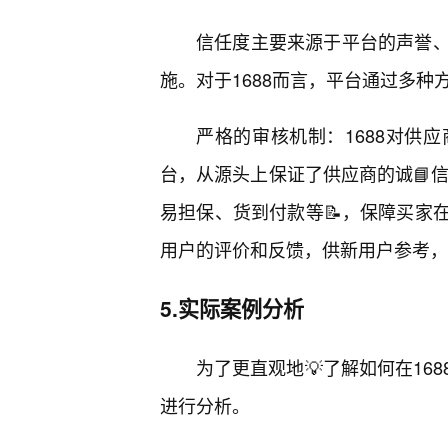
信任度主要来源于平台的声誉、
施。对于1688而言，平台通过多
严格的审核机制：1688对供
台，从源头上保证了供应商的诚📘信
易担保、货到付款等📝，保障买家
用户的评价和反馈，供新用户参考，
5.实际案例分析
为了更直观地💡了解如何在16
进行分析。