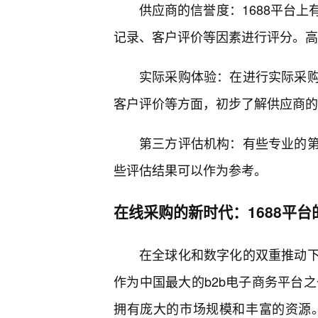
供应商的信誉度：1688平台
记录、客户评价等因素进行评分。高
实际采购体验：在进行实际采
客户评价等方面，初步了解供应商的
第三方评估机构：有些专业的
些评估结果可以作为参考。
在线采购的新时代：1688平
在全球化和数字化的双重推动下
作为中国最大的b2b电子商务平台之
拥有庞大的市场规模和丰富的资源。