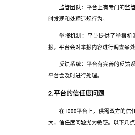
监管团队：平台上有专门的监管
时发现和处理违规行为。
举报机制：平台提供了举报机
报，平台会对举报内容进行调查😁
反馈系统：平台有完善的反馈
平台会及时进行处理。
2.平台的信任度问题
在1688平台上，供需双方的
大，信任度问题尤为敏感。以下几点