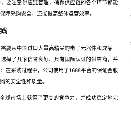
中，要注意供应链管理，确保供应链的各个环节都能
保障采购安全，还能提高整体运营效率。
实践
，需要从中国进口大量高精尖的电子元器件和成品。
，选择了几家信誉良好、具有国际认证的供应商，并
：在采购过程中，公司使用了1688平台的保证金服
采购的安全性和质量。
在全球市场上获得了更高的竞争力，并成功稳定地完