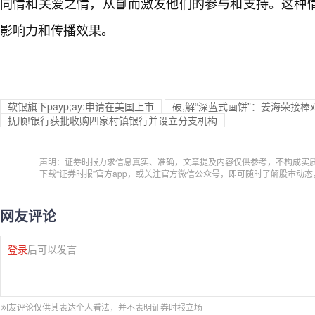
同情和关爱之情，从📘而激发他们的参与和支持。这种
影响力和传播效果。
软银旗下payp;ay:申请在美国上市
破,解“深蓝式画饼”：姜海荣接棒
抚顺!银行获批收购四家村镇银行并设立分支机构
声明：证券时报力求信息真实、准确，文章提及内容仅供参考，不构成实
下载“证券时报”官方app，或关注官方微信公众号，即可随时了解股市动
网友评论
登录
后可以发言
网友评论仅供其表达个人看法，并不表明证券时报立场