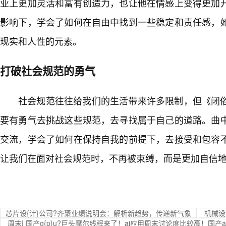
业上更加灵活和富有创造力，也让他在情感上变得更加
影响下，学会了如何在自由中找到一些稳定和责任感，
现实和人性的元素。
打破社会规范的勇气
社会规范往往给我们的生活带来许多限制，但《闭
要有勇气去挑战这些规范，去寻找属于自己的道路。曲
交流，学会了如何在保持自我的前提下，去接受和包容不
让我们在面对社会规范时，不再被束缚，而是更加自信
芯片设{计}公司?齐聚业绩说明会：解析新趋势，传递新气象
机械设
周末| 国产g{p}u?巨头摩尔线程来了！ai应用周末讨论度比较高！国产a