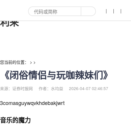
《闭俗情侣与玩咖辣妹们》-红
利来
您当前的位置： > >
《闭俗情侣与玩咖辣妹们》
来源：证券时报网
作者：水均益
2026-04-07 02:46:57
3comasguywqvkhdebakjwrt
音乐的魔力