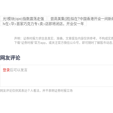
光!模块(cpo)指数震荡走强
尝高美集{团}拟在?中国香港开设一间
lv在<华>首家巧克力专<卖>店即将闭店，开业仅一年
声明：证券时报力求信息真实、准确，文章提及内容仅供参考，不构成实
下载“证券时报”官方app，或关注官方微信公众号，即可随时了解股市动
网友评论
登录
后可以发言
网友评论仅供其表达个人看法，并不表明证券时报立场