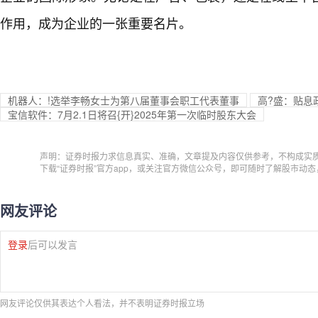
作用，成为企业的一张重要名片。
机器人：!选举李畅女士为第八届董事会职工代表董事
高?盛：贴息
宝信软件：7月2.1日将召{开}2025年第一次临时股东大会
声明：证券时报力求信息真实、准确，文章提及内容仅供参考，不构成实
下载“证券时报”官方app，或关注官方微信公众号，即可随时了解股市动
网友评论
登录
后可以发言
网友评论仅供其表达个人看法，并不表明证券时报立场