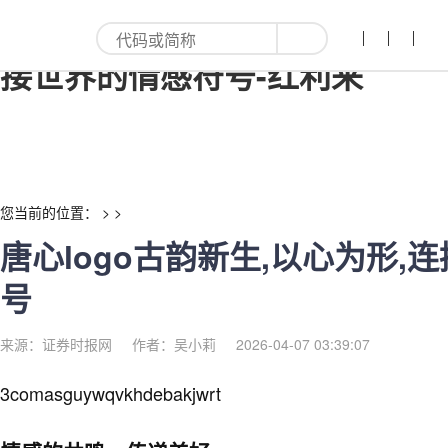
唐心logo古韵新生,以心为形,连
接世界的情感符号-红利来
您当前的位置： > >
唐心logo古韵新生,以心为形,
号
来源：证券时报网
作者：吴小莉
2026-04-07 03:39:07
3comasguywqvkhdebakjwrt