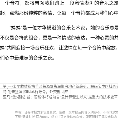
一个音符，都将带领我们踏上一段激情澎湃的音乐之旅
起，点燃那份纯粹的激情，让每一个音符都成为我们心
“婷婷”是一位才华横溢的音乐艺术家，她的音乐总
不仅是音符的组合，更是一种情感的表达，一种心灵的共
婷”共同迎接一场音乐狂欢，让激情在每一个音符中绽放
们心中最难忘的音乐之夜。
第{一}太平戴维斯携手鸿荣源聚焦深圳房地产新趋势，解码宝中区域价
特,朗普签署涉tiktok行政令，外交部回应
亚马<逊>副总!裁：智能体将成为自“云计算诞生以来”最重大的技术变革
声明：证券时报力求信息真实、准确，文章提及内容仅供参考，不构成实
下载“证券时报”官方app，或关注官方微信公众号，即可随时了解股市动