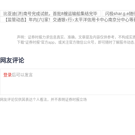
比亚迪{济}南号完成试航，首批8艘运输船集结完毕
闪极shar.g,e
【监管动态】年内{六}家！交通银<行>太平洋信用卡中心南京分中心等
声明：证券时报力求信息真实、准确，文章提及内容仅供参考，不构成实
下载“证券时报”官方app，或关注官方微信公众号，即可随时了解股市动
网友评论
登录
后可以发言
网友评论仅供其表达个人看法，并不表明证券时报立场