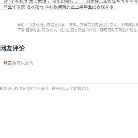
蔚?小零财报“史上最强”，理想由盈转亏
消息称三星将在本周ape{c
商业化提速,增收减亏 科创板创新药企上半年业绩表现亮眼
声明：证券时报力求信息真实、准确，文章提及内容仅供参考，不构成实
下载“证券时报”官方app，或关注官方微信公众号，即可随时了解股市动
网友评论
登录
后可以发言
网友评论仅供其表达个人看法，并不表明证券时报立场