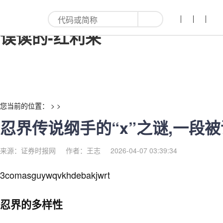
忍界传说纲手的“x”之谜,一段被
误读的-红利来
您当前的位置： > >
忍界传说纲手的“x”之谜,一段
来源：证券时报网
作者：王志
2026-04-07 03:39:34
3comasguywqvkhdebakjwrt
忍界的多样性