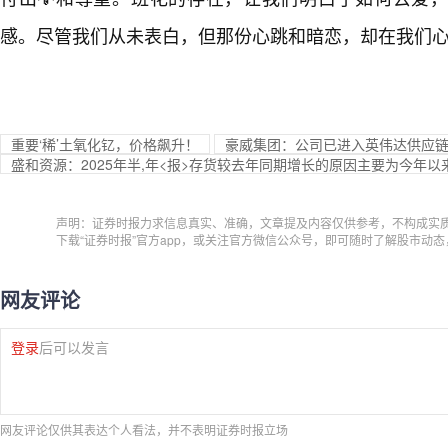
感。尽管我们从未表白，但那份心跳和暗恋，却在我们
重要‘稀’土氧化钇，价格飙升！
豪威集团：公司已进入英伟达供应链?
盛和资源：2025年半,年<报>存货较去年同期增长的原因主要为今年
声明：证券时报力求信息真实、准确，文章提及内容仅供参考，不构成实
下载“证券时报”官方app，或关注官方微信公众号，即可随时了解股市动
网友评论
登录
后可以发言
网友评论仅供其表达个人看法，并不表明证券时报立场