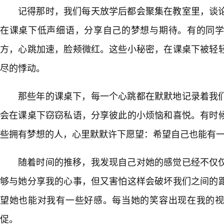
记得那时，我们每天放学后都会聚集在教室里，谈
在课桌下低声细语，分享自己的梦想与期待。有的同
方，心跳加速，脸颊微红。这些小秘密，在课桌下被轻
尽的悸动。
那些年的课桌下，每一个心跳都在默默地记录着我
会在课桌下窃窃私语，分享彼此的小烦恼和喜悦。有时
些拥有梦想的人，心里默默许下愿望：希望自己也能有
随着时间的推移，我发现自己对她的感觉已经不仅
够与她分享我的心事，但又害怕这样会破坏我们之间的
望她也能对我有一些好感。每当她的笑容出现在我的
促。