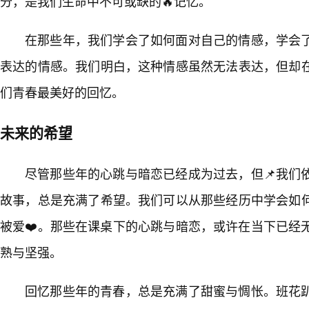
分，是我们生命中不可或缺的🔥记忆。
在那些年，我们学会了如何面对自己的情感，学会
表达的情感。我们明白，这种情感虽然无法表达，但却
们青春最美好的回忆。
未来的希望
尽管那些年的心跳与暗恋已经成为过去，但📌我们
故事，总是充满了希望。我们可以从那些经历中学会如
被爱❤️。那些在课桌下的心跳与暗恋，或许在当下已经
熟与坚强。
回忆那些年的青春，总是充满了甜蜜与惆怅。班花