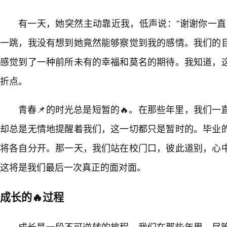
有一天，她突然主动靠近我，低声说：“谢谢你一直以
一跳，我没有想到她竟然能够察觉到我的感情。我们的
感觉到了一种前所未有的幸福和莫名的期待。我知道，
折点。
青春📌的时光总是短暂的🔥。在那些年里，我们
却总是无情地提醒着我们，这一切都只是暂时的。毕业的
将各自分开。那一天，我们站在校门口，彼此道别，心
这将是我们最后一次真正的面对面。
成长的🔥过程
成长是一段不可逆转的旅程。我们在那些年里，尽