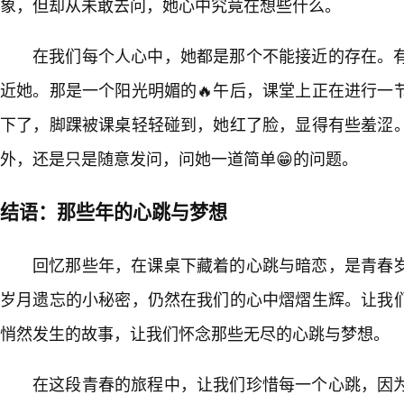
象，但却从未敢去问，她心中究竟在想些什么。
在我们每个人心中，她都是那个不能接近的存在。
近她。那是一个阳光明媚的🔥午后，课堂上正在进行一
下了，脚踝被课桌轻轻碰到，她红了脸，显得有些羞涩
外，还是只是随意发问，问她一道简单😁的问题。
结语：那些年的心跳与梦想
回忆那些年，在课桌下藏着的心跳与暗恋，是青春岁
岁月遗忘的小秘密，仍然在我们的心中熠熠生辉。让我
悄然发生的故事，让我们怀念那些无尽的心跳与梦想。
在这段青春的旅程中，让我们珍惜每一个心跳，因