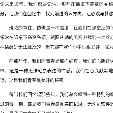
论未来如何，我们都要记住，那些在课桌下藏着的🔥
分。让我们在回忆中，找到前进的🔥方向，让心跳与梦想
班花的存在，仿佛是一种魔法，让我们在课堂上的
常常在课桌下窃窃私语，试图从她的笑容中找到一丝丝
种情感是无法触及的，但它却在我们心中生根发芽，成
在那些年，我们的青春是那样纯真，我们的心跳在
🌸，这是一种无法轻易表达的情感。我们在心底默默
道，这是我们青春最美好的秘密。
每当我们回忆起那些年，我们总会感到一种特别的
过的每一刻，都是我们青春最真实的记录。无论是欢笑