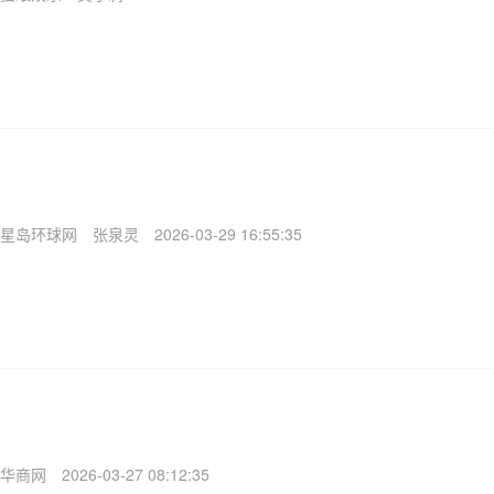
星岛环球网
张泉灵
2026-03-29 16:55:35
华商网
2026-03-27 08:12:35