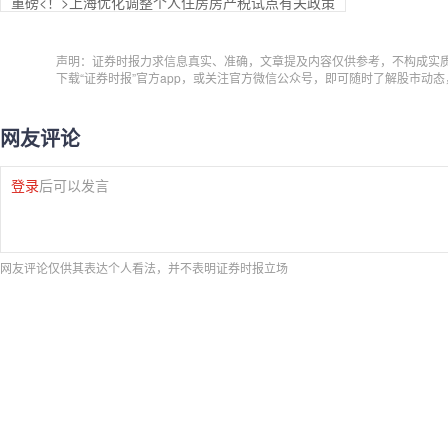
重磅<！>上海优化调整个人住房房产税试点有关政策
声明：证券时报力求信息真实、准确，文章提及内容仅供参考，不构成实
下载“证券时报”官方app，或关注官方微信公众号，即可随时了解股市动
网友评论
登录
后可以发言
网友评论仅供其表达个人看法，并不表明证券时报立场