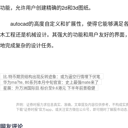
功能，允许用户创建精确的2d和3d图纸。
autocad的高度自定义和扩展性，使得它能够满
木工程还是机械设计。其强大的功能和用户友好的界面
地完成复杂的设计任务。
比.特币期货结构出现反转迹象：或为逼空行情埋下伏笔
华为ma?te, 80系列本月中旬官宣：史上最强mate来了
星展：升万洲国际目.标价至9.6港元 下半年前景稳健
声明：证券时报力求信息真实、准确，文章提及内容仅供参考，不构成实
下载“证券时报”官方app，或关注官方微信公众号，即可随时了解股市动
网友评论