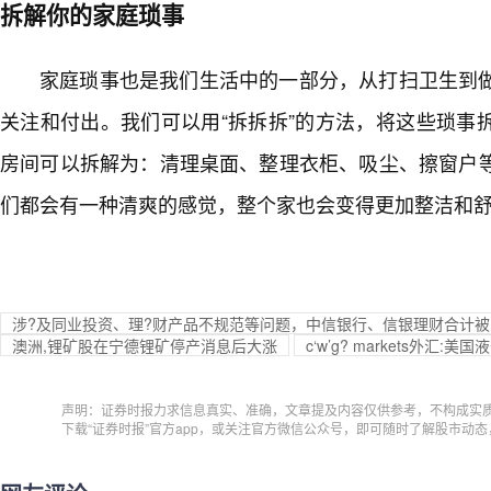
拆解你的家庭琐事
家庭琐事也是我们生活中的一部分，从打扫卫生到
关注和付出。我们可以用“拆拆拆”的方法，将这些琐事
房间可以拆解为：清理桌面、整理衣柜、吸尘、擦窗户
们都会有一种清爽的感觉，整个家也会变得更加整洁和
涉?及同业投资、理?财产品不规范等问题，中信银行、信银理财合计被罚
澳洲,锂矿股在宁德锂矿停产消息后大涨
c‘w’g? markets外汇
声明：证券时报力求信息真实、准确，文章提及内容仅供参考，不构成实
下载“证券时报”官方app，或关注官方微信公众号，即可随时了解股市动