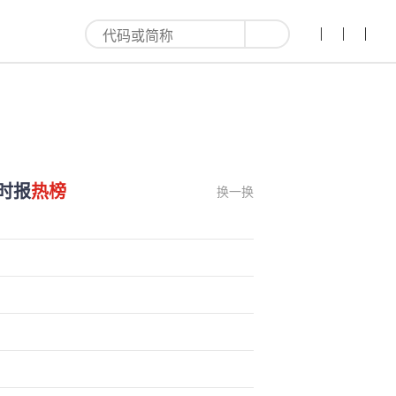
时报
热榜
换一换