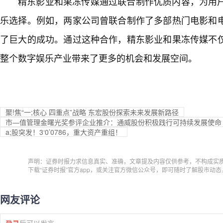
精东影业和果冻传媒通过联合制作优质内容，为用
乐选择。例如，两家公司曾联合制作了多部热门电影和
了巨大的成功。通过这种合作，精东影业和果冻传媒不
整个数字娱乐产业带来了更多的机会和发展空间。
聚!焦“一;核心 四重点”战略 东宏股份探索未来发展新路径
市—值管理金曙光奖参评企业推介：通威股份积极践行可持续发展使命
a;股突发！3‘0’0786，重大资产重组！
声明：证券时报力求信息真实、准确，文章提及内容仅供参考，不构成实
下载“证券时报”官方app，或关注官方微信公众号，即可随时了解股市动
网友评论
登录
后可以发言