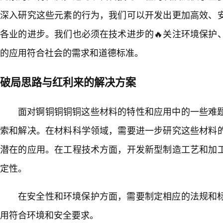
深入研究这些元素的行为，我们可以开发出更加高效、安
各业的进步。我们也必须在技术进步的🔥关注环境保护
的应用符合社会的需求和道德标准。
破局思路与红利来的解决方案
面对锕铜铜铜铜这些材料的特性和应用中的一些难
索和解决。在材料科学领域，需要进一步研究这些材料
潜在的应用。在工程技术方面，开发新型制造工艺和加
定性。
在安全性和环境保护方面，需要制定相应的法规和
用符合环境和安全要求。