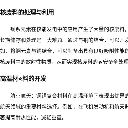
核废料的处理与利用
锕系元素在核能发电中的应用产生了大量的核废料
长期储存和处理是一大难题。通过与铜的结合，可以开
如，将锕元素与铜结合，可以制备出具有良好吸附性能
核废料中的放射性物质，从而实现核废料的🔥安🎯全处
高温材⭐料的开发
航空航天：锕铜复合材料在高温环境下表现出优异
航天领域的重要材料选择。例如，在飞机发动机和航天
著提高耐热性能，减轻重量。