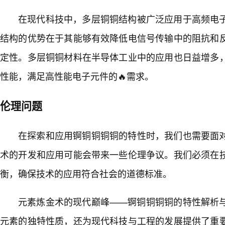
在现代科技中，多层铜铜结构被广泛应用于高频电
结构的优势在于其能够有效降低电信号传输中的阻抗和
定性。多层铜铜材料在半导体工业中的应用也日益增多
性能，满足高性能电子元件的🔥需求。
伦理问题
在探索和应用锕铜铜铜铜的特性时，我们也需要面
术的开发和应用可能会带来一些伦理争议。我们必须在
衡，确保技术的应用符合社会的道德标准。
元素炼金术的现代巅峰——锕铜铜铜铜的特性解析
元素的独特性质，还为现代科技与工程的发展提供了重