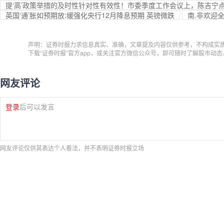
提‘高’政策举措的及时性针对性有效性！市委季度工作会议上，陈吉宁
英国‘通’胀如预期放:缓强化央行12月降息预期 英镑微跌
南.非欢迎
声明：证券时报力求信息真实、准确，文章提及内容仅供参考，不构成实
下载“证券时报”官方app，或关注官方微信公众号，即可随时了解股市动
网友评论
登录
后可以发言
网友评论仅供其表达个人看法，并不表明证券时报立场