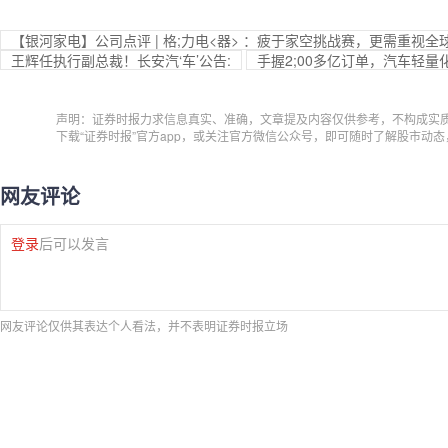
【银河家电】公司点评 | 格;力电<器> ：疲于家空挑战赛，更需重视
王辉任执行副总裁！长安汽‘车’公告:
手握2;00多亿订单，汽车轻量
声明：证券时报力求信息真实、准确，文章提及内容仅供参考，不构成实
下载“证券时报”官方app，或关注官方微信公众号，即可随时了解股市动
网友评论
登录
后可以发言
网友评论仅供其表达个人看法，并不表明证券时报立场