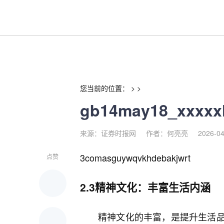
gb14may18-红利来
您当前的位置： > >
gb14may18_xxxx
来源：证券时报网
作者：何亮亮
2026-04
3comasguywqvkhdebakjwrt
点赞
2.3精神文化：丰富生活内涵
精神文化的丰富，是提升生活