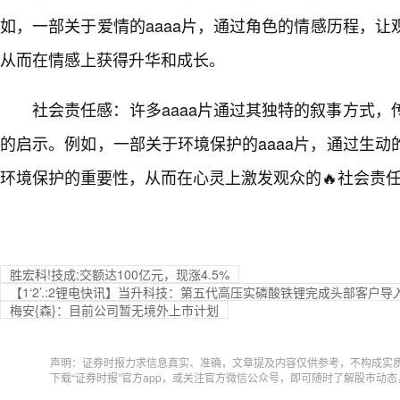
如，一部关于爱情的aaaa片，通过角色的情感历程，
从而在情感上获得升华和成长。
社会责任感：许多aaaa片通过其独特的叙事方式
的启示。例如，一部关于环境保护的aaaa片，通过生
环境保护的重要性，从而在心灵上激发观众的🔥社会责
胜宏科!技成;交额达100亿元，现涨4.5%
【1‘2’.:2锂电快讯】当升科技：第五代高压实磷酸铁锂完成头部客户导
梅安{森}：目前公司暂无境外上市计划
声明：证券时报力求信息真实、准确，文章提及内容仅供参考，不构成实
下载“证券时报”官方app，或关注官方微信公众号，即可随时了解股市动