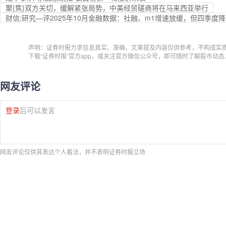
聚{焦}双方关切，缓解紧张局势，中美经贸磋商将在马来西亚举行
财信;研究—评2025年10月金融数据：社融、m1增速放缓，但四季度
声明：证券时报力求信息真实、准确，文章提及内容仅供参考，不构成实
下载“证券时报”官方app，或关注官方微信公众号，即可随时了解股市动
网友评论
登录
后可以发言
网友评论仅供其表达个人看法，并不表明证券时报立场