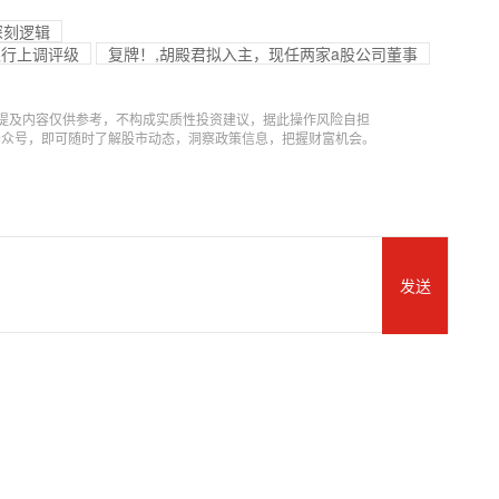
深刻逻辑
银行上调评级
复牌！,胡殿君拟入主，现任两家a股公司董事
提及内容仅供参考，不构成实质性投资建议，据此操作风险自担
信公众号，即可随时了解股市动态，洞察政策信息，把握财富机会。
发送