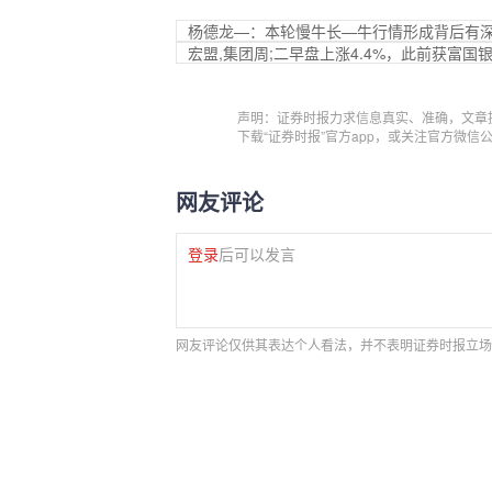
杨德龙—：本轮慢牛长—牛行情形成背后有
宏盟,集团周;二早盘上涨4.4%，此前获富国
声明：证券时报力求信息真实、准确，文章
下载“证券时报”官方app，或关注官方微
网友评论
登录
后可以发言
网友评论仅供其表达个人看法，并不表明证券时报立场