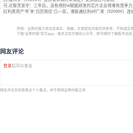
可.达智灵张宇：三年后，没有用好ai赋能研发的芯片企业将难有竞争力
红利类资产‘年’末“日历效应”凸—显，港股通红利etf广发（520900）
声明：证券时报力求信息真实、准确，文章提及内容仅供参考，不构成实
下载“证券时报”官方app，或关注官方微信公众号，即可随时了解股市动
网友评论
登录
后可以发言
网友评论仅供其表达个人看法，并不表明证券时报立场